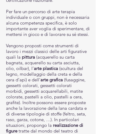
certificazione nazionale.
Per fare un percorso di arte terapia
individuale o con gruppi, non è necessaria
alcuna competenza specifica, è solo
importante aver voglia di sperimentare, di
mettersi in gioco e di lavorare su sé stessi.
Vengono proposti come strumenti di
lavoro i mezzi classici delle arti figurative
quali la
pittura
(acquerello su carta
bagnata, acquerello su carta asciutta,
olio, oilbar), l’
arte plastica
(scultura del
legno, modellaggio della creta e della
cera d’api) e dell’
arte
grafica
(fusaggine,
gessetti colorati, gessetti colorati
morbidi, gessetti acquarellabili, matite
colorate, pastelli a olio, pastelli a cera,
grafite). Inoltre possono essere proposte
anche la lavorazione della lana cardata e
di diverse tipologie di stoffe (feltro, seta,
raso, garza, cotone, …). In particolari
situazioni, propongo la
realizzazione di
figure
tratte dal mondo del teatro di